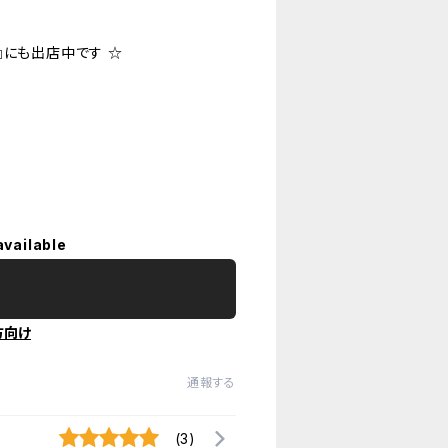
』にも出店中です ☆
available
方向け
通報する
(3)