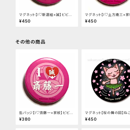
マグネット【I♡新選組×誠】ビビット
マグネット【I♡土方歳三×家
ピンク
ビットピンク
¥450
¥450
その他の商品
缶バッジ【I♡斎藤一×家紋】ビビッ
マグネット【桜の舞の図】ね
トピンク
さくにゃん
¥380
¥450