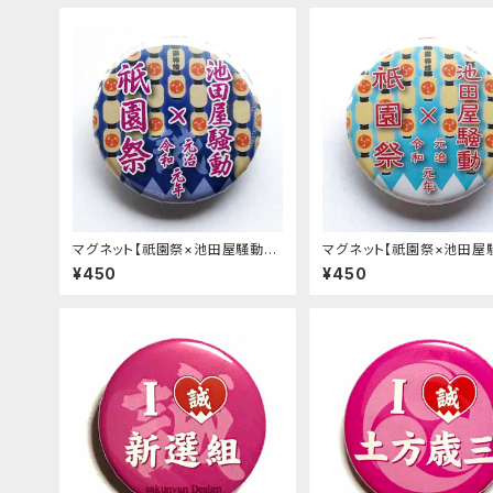
マグネット【祇園祭×池田屋騒動】
マグネット【祇園祭×池田屋
紺色《令和元年祇園祭限定》
水色《令和元年祇園祭限定》
¥450
¥450