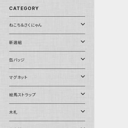
CATEGORY
ねこち＆さくにゃん
缶バッジ
新選組
マグネット
缶バッジ
缶バッジ
絵馬ストラップ
マグネット
ねこち＆さくにゃん
マグネット
家紋入ストラップ
木札
新選組
ねこち＆さくにゃん
絵馬ストラップ
キーホルダー
アクリル札
sakunyan Designオリジナル
新選組
ねこち＆さくにゃん
木札
ストラップ