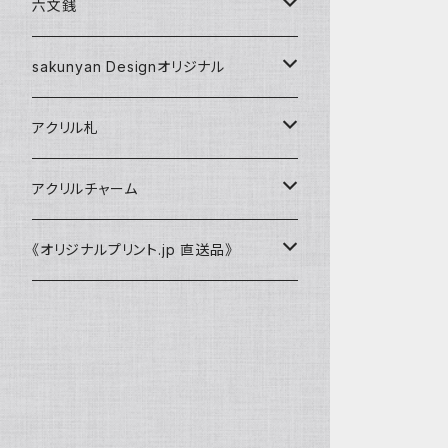
家紋入ストラップ
数珠（パワーストーンブレスレット）
sakunyan Designオリジナル
新選組
六文銭
水晶
キーホルダー
アパレル
キーホルダー
副葬品用
sakunyan Designオリジナル
ストラップ
Tシャツ
新選組『誠』
シルバーアイテム
ストラップ
長寿の御守
缶バッジ
アクリル札
新選組『誠』
マグネット
新選組
アクリルチャーム
家紋入ストラップ
アクリルチャーム
sakunyan Designオリジナル
《オリジナルプリント.jp 直送品》
silverアイテム
Tシャツ
新選組