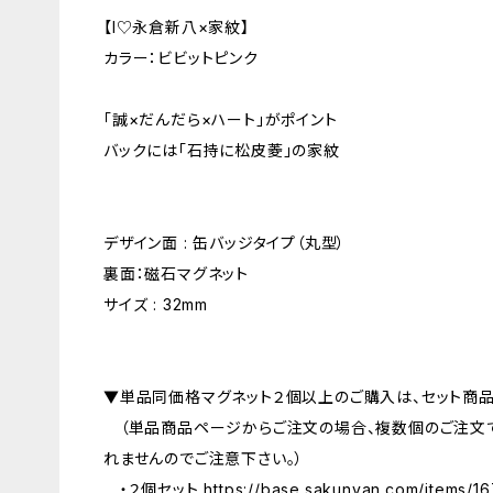
【I♡永倉新八×家紋】
カラー：ビビットピンク
「誠×だんだら×ハート」がポイント
バックには「石持に松皮菱」の家紋
デザイン面 : 缶バッジタイプ（丸型）
裏面：磁石マグネット
サイズ : 32mm
▼単品同価格マグネット２個以上のご購入は、セット商品
（単品商品ページからご注文の場合、複数個のご注文で
れませんのでご注意下さい。）
・２個セット
https://base.sakunyan.com/items/1