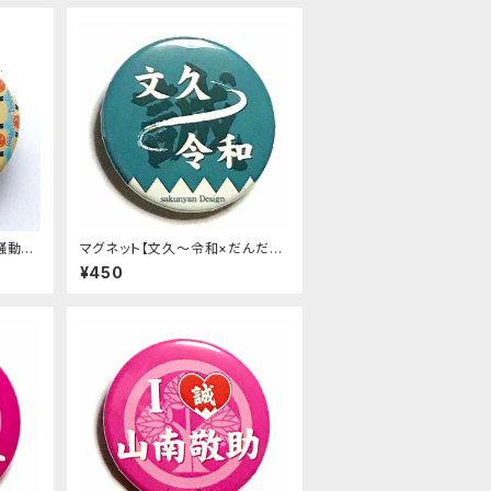
騒動】
マグネット【文久〜令和×だんだら】
浅葱色
¥450