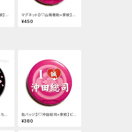
紋】ビ
マグネット【I♡山南敬助×家紋】ビ
ビットピンク
¥450
こち＆
缶バッジ【I♡沖田総司×家紋】ビビ
ットピンク
¥380