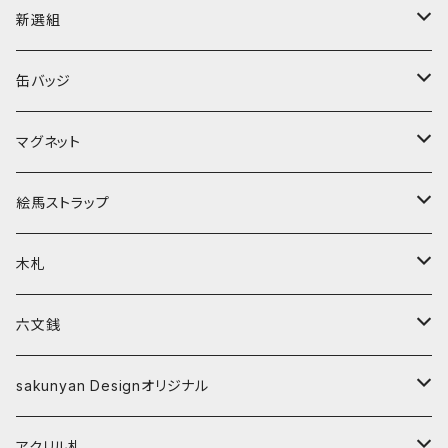
缶バッジ
新選組
マグネット
缶バッジ
缶バッジ
絵馬ストラップ
マグネット
ねこち＆さくにゃん
マグネット
家紋入ストラップ
木札
新選組
ねこち＆さくにゃん
絵馬ストラップ
キーホルダー
アクリル札
sakunyan Designオリジナル
新選組
ねこち＆さくにゃん
木札
ストラップ
家紋入ストラップ
数珠（パワーストーンブレスレット）
sakunyan Designオリジナル
新選組
六文銭
水晶
キーホルダー
アパレル
キーホルダー
副葬品用
sakunyan Designオリジナル
ストラップ
Tシャツ
新選組『誠』
シルバーアイテム
ストラップ
長寿の御守
缶バッジ
アクリル札