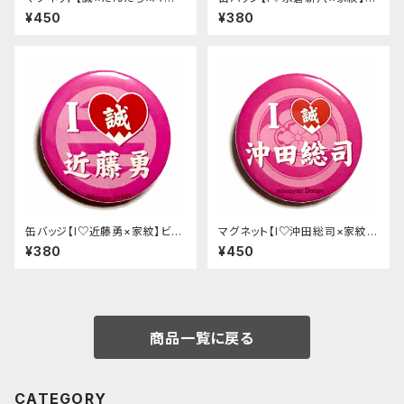
ト】ビビットピンク
ビットピンク
¥450
¥380
缶バッジ【I♡近藤勇×家紋】ビビ
マグネット【I♡沖田総司×家紋】
ットピンク*
ビビットピンク
¥380
¥450
商品一覧に戻る
CATEGORY