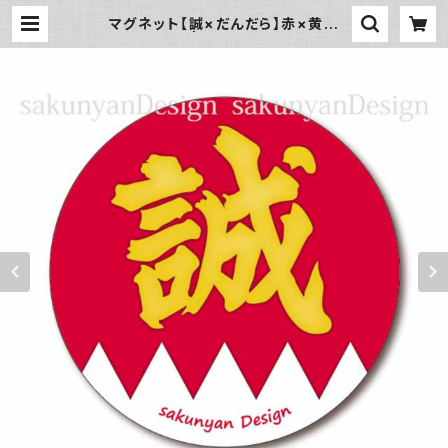
マグネット【誠×だんだら】赤×黄文
字 38mm | sakunyanDesign
BASEネットショップ