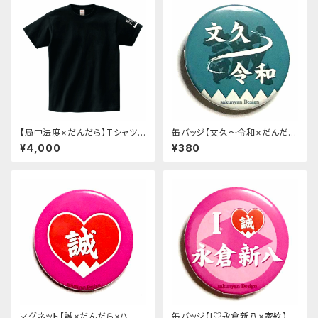
【局中法度×だんだら】Tシャツ
缶バッジ【文久〜令和×だんだ
w left_s/black
ら】浅葱色
¥4,000
¥380
マグネット【誠×だんだら×ハー
缶バッジ【I♡永倉新八×家紋】ビ