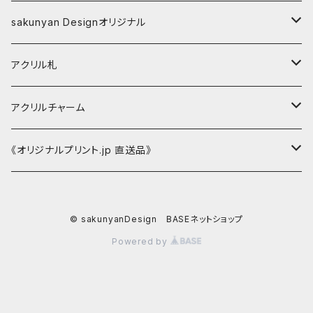
水晶
キーホルダー
アパレル
キーホルダー
副葬品用
sakunyan Designオリジナル
ストラップ
Tシャツ
新選組『誠』
シルバーアイテム
ストラップ
長寿の御守
缶バッジ
アクリル札
新選組『誠』
マグネット
新選組
アクリルチャーム
家紋入ストラップ
アクリルチャーム
sakunyan Designオリジナル
《オリジナルプリント.jp 直送品》
silverアイテム
Tシャツ
© sakunyanDesign BASEネットショップ
新選組
Powered by