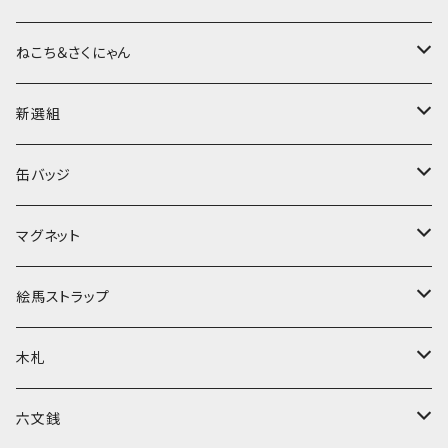
ねこち＆さくにゃん
缶バッジ
新選組
マグネット
缶バッジ
缶バッジ
絵馬ストラップ
マグネット
ねこち＆さくにゃん
マグネット
家紋入ストラップ
木札
新選組
ねこち＆さくにゃん
絵馬ストラップ
キーホルダー
アクリル札
sakunyan Designオリジナル
新選組
ねこち＆さくにゃん
木札
ストラップ
家紋入ストラップ
数珠（パワーストーンブレスレット）
sakunyan Designオリジナル
新選組
六文銭