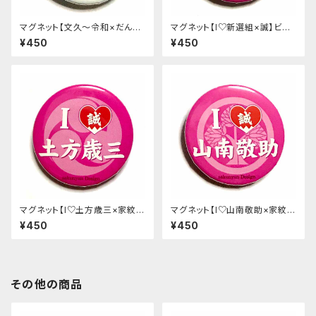
マグネット【文久〜令和×だんだ
マグネット【I♡新選組×誠】ビビ
ら】浅葱色
ットピンク
¥450
¥450
マグネット【I♡土方歳三×家紋】
マグネット【I♡山南敬助×家紋】
ビビットピンク
ビビットピンク
¥450
¥450
その他の商品