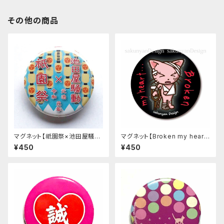
その他の商品
マグネット【祇園祭×池田屋騒
マグネット【Broken my hear
動】水色《令和元年祇園祭限定》
t…】ねこち＆さくにゃん
¥450
¥450