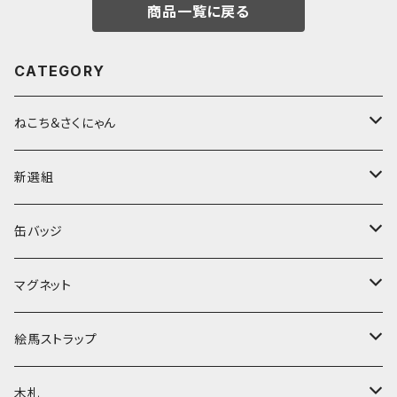
商品一覧に戻る
CATEGORY
ねこち＆さくにゃん
缶バッジ
新選組
マグネット
缶バッジ
缶バッジ
絵馬ストラップ
マグネット
ねこち＆さくにゃん
マグネット
家紋入ストラップ
木札
新選組
ねこち＆さくにゃん
絵馬ストラップ
キーホルダー
アクリル札
sakunyan Designオリジナル
新選組
ねこち＆さくにゃん
木札