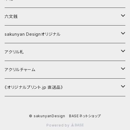
ストラップ
家紋入ストラップ
数珠（パワーストーンブレスレット）
sakunyan Designオリジナル
新選組
六文銭
水晶
キーホルダー
アパレル
キーホルダー
副葬品用
sakunyan Designオリジナル
ストラップ
Tシャツ
新選組『誠』
シルバーアイテム
ストラップ
長寿の御守
缶バッジ
アクリル札
新選組『誠』
マグネット
新選組
アクリルチャーム
家紋入ストラップ
アクリルチャーム
sakunyan Designオリジナル
《オリジナルプリント.jp 直送品》
silverアイテム
Tシャツ
© sakunyanDesign BASEネットショップ
新選組
Powered by