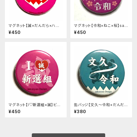
マグネット【誠×だんだら×ハー
マグネット【令和×ねこ×桜】sak
ト】ビビットピンク
unyan Designオリジナル
¥450
¥450
マグネット【I♡新選組×誠】ビビ
缶バッジ【文久〜令和×だんだ
ットピンク
ら】浅葱色
¥450
¥380