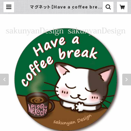
マグネット【Have a coffee brea
k】ねこち＆さくにゃん | sakunyanD
esign BASEネットショップ