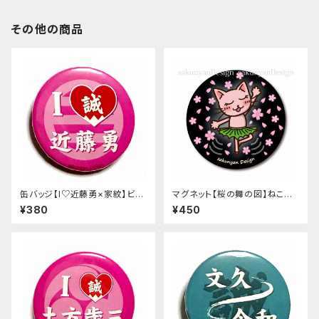
その他の商品
缶バッジ【I♡近藤勇×家紋】ビビ
マグネット【桜の舞の図】ねこち
ットピンク*
＆さくにゃん
¥380
¥450