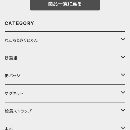
商品一覧に戻る
CATEGORY
ねこち＆さくにゃん
缶バッジ
新選組
マグネット
缶バッジ
缶バッジ
絵馬ストラップ
マグネット
ねこち＆さくにゃん
マグネット
家紋入ストラップ
木札
新選組
ねこち＆さくにゃん
絵馬ストラップ
キーホルダー
アクリル札
sakunyan Designオリジナル
新選組
ねこち＆さくにゃん
木札