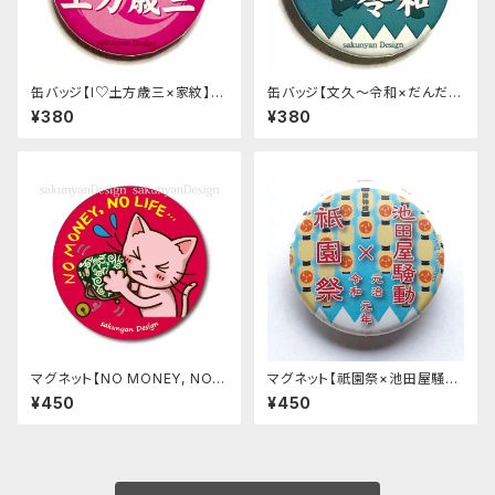
缶バッジ【I♡土方歳三×家紋】ビ
缶バッジ【文久〜令和×だんだ
ビットピンク
ら】浅葱色
¥380
¥380
マグネット【NO MONEY, NO L
マグネット【祇園祭×池田屋騒
IFE…】ねこち＆さくにゃん
動】水色《令和元年祇園祭限定》
¥450
¥450