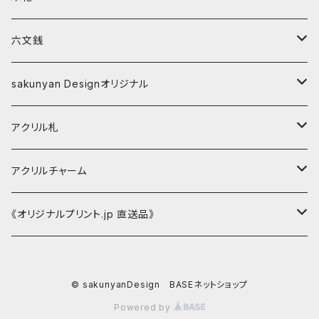
ストラップ
家紋入ストラップ
数珠（パワーストーンブレスレット）
sakunyan Designオリジナル
新選組
六文銭
水晶
キーホルダー
アパレル
キーホルダー
副葬品用
sakunyan Designオリジナル
ストラップ
Tシャツ
新選組『誠』
シルバーアイテム
ストラップ
長寿の御守
缶バッジ
アクリル札
新選組『誠』
マグネット
新選組
アクリルチャーム
家紋入ストラップ
アクリルチャーム
sakunyan Designオリジナル
《オリジナルプリント.jp 直送品》
silverアイテム
Tシャツ
© sakunyanDesign BASEネットショップ
新選組
Powered by